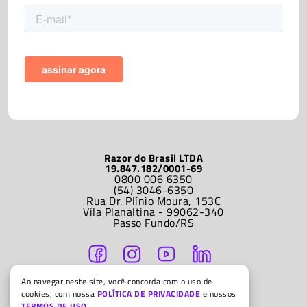
Razor do Brasil LTDA
19.847.182/0001-69
0800 006 6350
(54) 3046-6350
Rua Dr. Plínio Moura, 153C
Vila Planaltina - 99062-340
Passo Fundo/RS
Ao navegar neste site, você concorda com o uso de
ATENDIMENTO
cookies, com nossa
POLÍTICA DE PRIVACIDADE
e nossos
Segunda a sexta-feira
9h às 12h e 14h às 18h
TERMOS DE USO
.