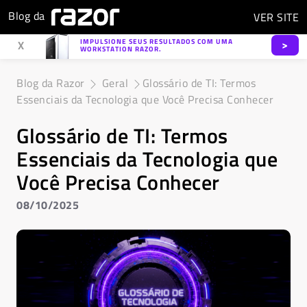
Blog da
VER
SITE
IMPULSIONE SEUS RESULTADOS COM UMA
>
X
WORKSTATION RAZOR.
Blog da Razor
Geral
Glossário de TI: Termos
Essenciais da Tecnologia que Você Precisa Conhecer
Glossário de TI: Termos
Essenciais da Tecnologia que
Você Precisa Conhecer
08/10/2025