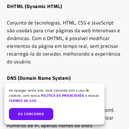
DHTML (Dynamic HTML)
Conjunto de tecnologias, HTML, CSS e JavaScript
são usadas para criar páginas da web interativas e
dinâmicas. Com o DHTML, é possível modificar
elementos da página em tempo real, sem precisar
recarregá-la do servidor, melhorando a experiência
do usuário.
DNS (Domain Name System)
Ao navegar neste site, você concorda com o uso de
Sistema de nomes de domínio que traduz
cookies, com nossa
POLÍTICA DE PRIVACIDADE
e nossos
TERMOS DE USO
.
endereços IP (como 192.168.0.1) em nomes
legíveis por humanos (como www.exemplo.com).
EU CONCORDO
Graças ao DNS você hoje não precisa memorizar
números de IP, apenas nomes de sites.