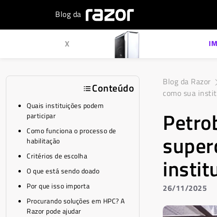
Blog da
X
I
Blog da Razor
Conteúdo
como sua instit
Quais instituições podem
Petro
participar
Como funciona o processo de
super
habilitação
Critérios de escolha
instit
O que está sendo doado
Por que isso importa
26/11/2025
Procurando soluções em HPC? A
Razor pode ajudar