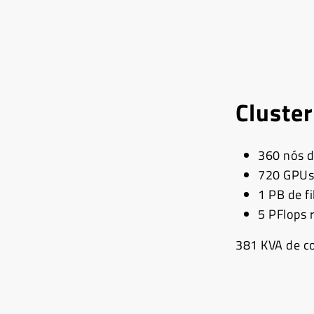
Cluste
360 nós 
720 GPUs
1 PB de f
5 PFlops 
381 KVA de c