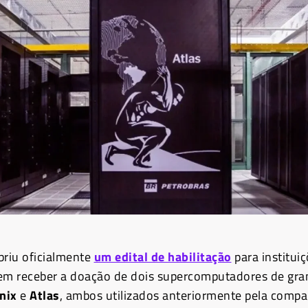
briu oficialmente
um edital de habilitação
para institui
em receber a doação de dois supercomputadores de gra
nix
e
Atlas
, ambos utilizados anteriormente pela comp