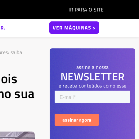
IR PARA O
SITE
VER MÁQUINAS >
R.
res: saiba
assine a nossa
ois
NEWSLETTER
e receba conteúdos como esse
mo sua