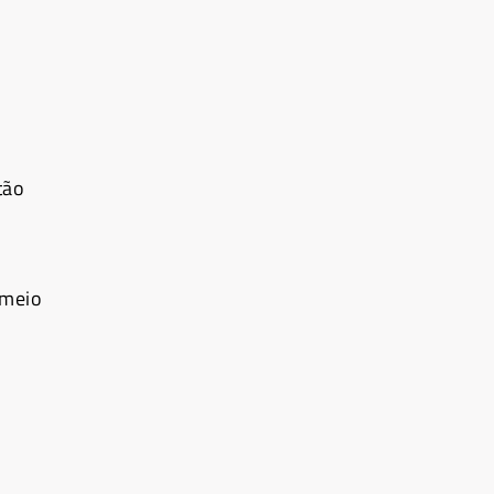
tão
 meio