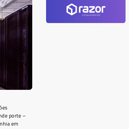
ções
nde porte –
anhia em