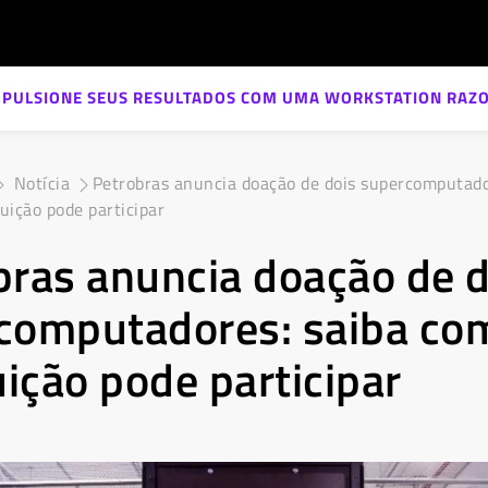
MPULSIONE SEUS RESULTADOS COM UMA WORKSTATION RAZO
Notícia
Petrobras anuncia doação de dois supercomputado
uição pode participar
bras anuncia doação de d
computadores: saiba co
uição pode participar