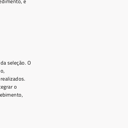
edimento, e
l da seleção. O
do,
realizados.
tegrar o
cebimento,