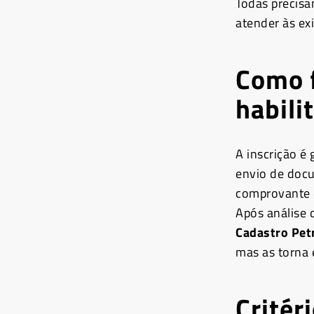
Todas precisa
atender às exi
Como f
habili
A inscrição é 
envio de docu
comprovante d
Após análise 
Cadastro Pet
mas as torna e
Critér