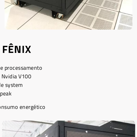
r FÊNIX
de processamento
 Nvidia V100
ile system
rpeak
onsumo energético