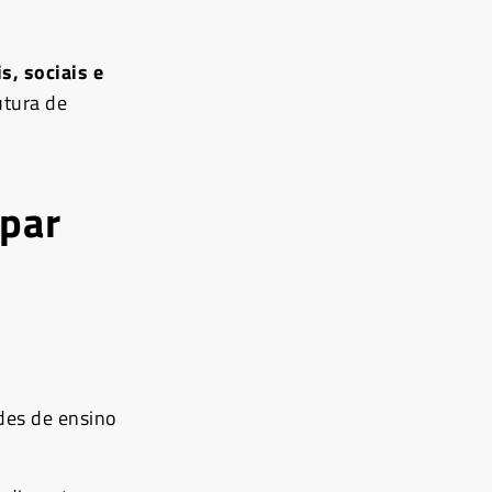
s, sociais e
utura de
ipar
des de ensino