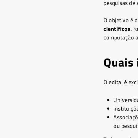
pesquisas de a
O objetivo é 
científicos
, f
computação a
Quais 
O edital é exc
Universid
Instituiçõ
Associaçõ
ou pesqui