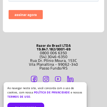
Razor do Brasil LTDA
19.847.182/0001-69
0800 006 6350
(54) 3046-6350
Rua Dr. Plínio Moura, 153C
Vila Planaltina - 99062-340
Passo Fundo/RS
Ao navegar neste site, você concorda com o uso de
ATENDIMENTO
cookies, com nossa
POLÍTICA DE PRIVACIDADE
e nossos
Segunda a sexta-feira
TERMOS DE USO
.
9h às 12h e 14h às 18h
© Razor do Brasil LTDA