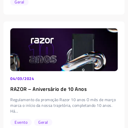
Geral
04/03/2024
RAZOR – Aniversário de 10 Anos
Regulamento da promoção Razor 10 anos O mês de março
marca o início da nossa trajetória, completando 10 anos.
Há...
Evento
Geral