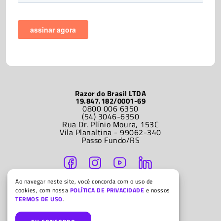
Razor do Brasil LTDA
19.847.182/0001-69
0800 006 6350
(54) 3046-6350
Rua Dr. Plínio Moura, 153C
Vila Planaltina - 99062-340
Passo Fundo/RS
ATENDIMENTO
Segunda a sexta-feira
9h às 12h e 14h às 18h
Ao navegar neste site, você concorda com o uso de
cookies, com nossa
POLÍTICA DE PRIVACIDADE
e nossos
© Razor do Brasil LTDA
TERMOS DE USO
.