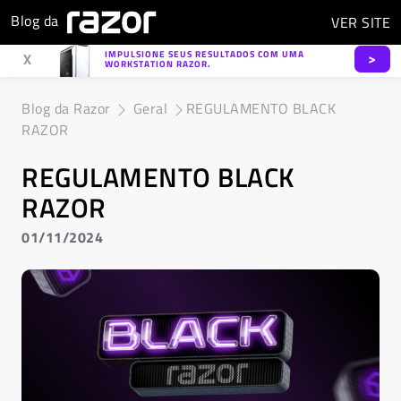
Blog da
VER
SITE
IMPULSIONE SEUS RESULTADOS COM UMA
>
X
WORKSTATION RAZOR.
Blog da Razor
Geral
REGULAMENTO BLACK
RAZOR
REGULAMENTO BLACK
RAZOR
01/11/2024