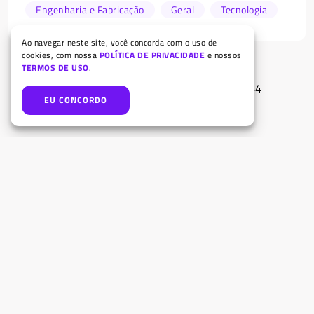
Engenharia e Fabricação
Geral
Tecnologia
Ao navegar neste site, você concorda com o uso de
cookies, com nossa
POLÍTICA DE PRIVACIDADE
e nossos
TERMOS DE USO
.
1
2
3
4
5
…
44
EU CONCORDO
Mais lidos
Tipos de cabos, entradas e conexões
Entenda as diferenças entre cada geração de
processadores Intel