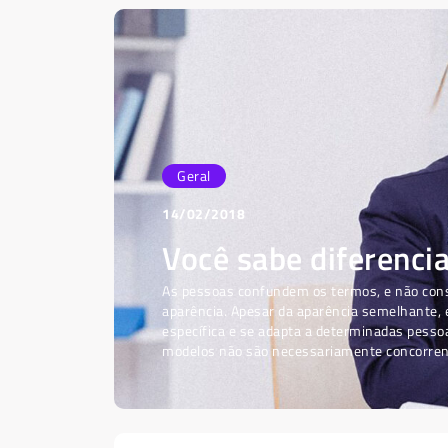
Geral
14/02/2018
Você sabe diferenci
As pessoas confundem os termos, e não con
aparência. Apesar da aparência semelhante, 
específica e se adapta a determinadas pesso
modelos não são necessariamente concorren