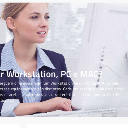
ar Workstation, PC e MAC?
seguem diferenciar bem um Workstation de um PC ou MAC só pela
esses equipamentos são distintos. Cada um atende a uma finalidade
as e tarefas, conforme suas características e desempenho. Os três
tes, […]