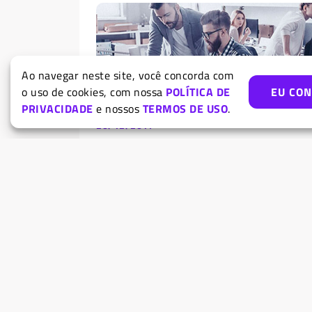
Ao navegar neste site, você concorda com
o uso de cookies, com nossa
POLÍTICA DE
EU CO
PRIVACIDADE
e nossos
TERMOS DE USO
.
20/12/2017
Quando comprar novos computadore
para a empresa?
Em empresas de todos os portes, ou até mesmo
ambiente doméstico, é comum a utilização de
computadores para...
Geral
Tecnologia