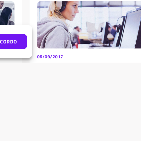
NCORDO
06/09/2017
s
Workstation: O computador trabalhador
Se você se interessou por esse post, é porque
provavelmente, você está a procura de um computa
 no
que suporte a sua...
Geral
Tecnologia