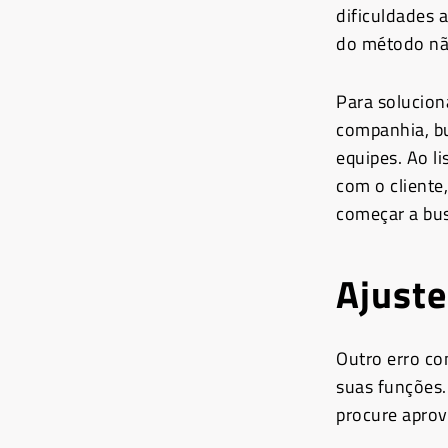
dificuldades 
do método não
Para solucion
companhia, bu
equipes. Ao l
com o cliente
começar a bus
Ajuste
Outro erro co
suas funções.
procure aprove