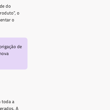
ade do
roduto”, o
entar o
brigação de
 nova
 toda a
erados. A