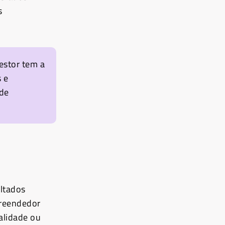
s
gestor tem a
 e
 de
ultados
preendedor
alidade ou