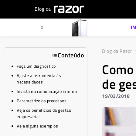
Blog da
X
I
Blog da Razor
Conteúdo
Como 
Faça um diagnóstico
Ajuste a ferramenta às
de ge
necessidades
Invista na comunicação interna
19/03/2018
Parametrize os processos
Veja os benefícios da gestão
empresarial
Veja alguns exemplos