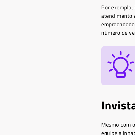
Por exemplo,
atendimento a
empreendedor 
número de ven
Invist
Mesmo com o a
equipe alinha