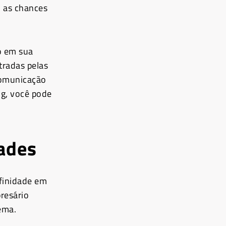
 as chances
io em sua
tradas pelas
 comunicação
ng, você pode
dades
afinidade em
resário
ema.