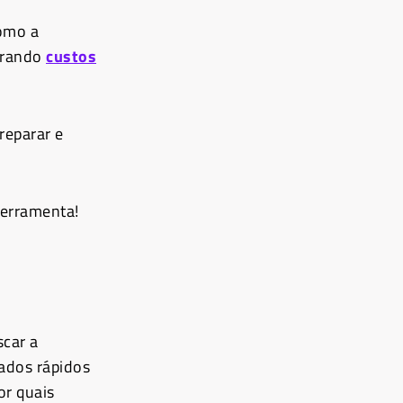
como a
gerando
custos
reparar e
ferramenta!
car a
tados rápidos
or quais