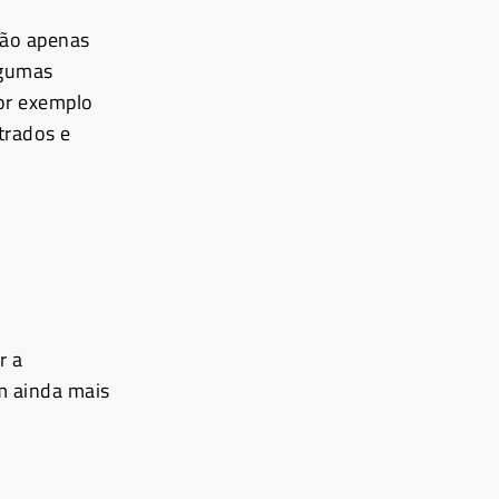
Não apenas
lgumas
or exemplo
trados e
r a
m ainda mais