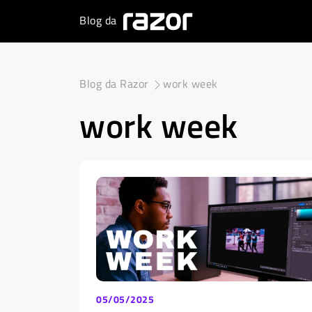
Blog da
Blog da Razor
work week
work week
05/05/2025