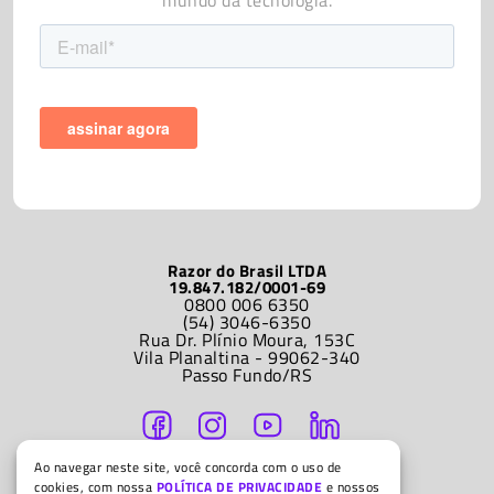
mundo da tecnologia.
Razor do Brasil LTDA
19.847.182/0001-69
0800 006 6350
(54) 3046-6350
Rua Dr. Plínio Moura, 153C
Vila Planaltina - 99062-340
Passo Fundo/RS
Ao navegar neste site, você concorda com o uso de
ATENDIMENTO
cookies, com nossa
POLÍTICA DE PRIVACIDADE
e nossos
Segunda a sexta-feira