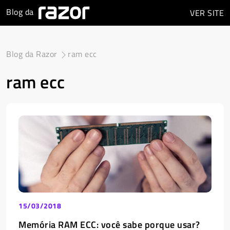
Blog da
VER
SITE
Blog da Razor
ram ecc
ram ecc
15/03/2018
Memória RAM ECC: você sabe porque usar?