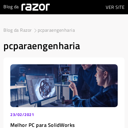
Blog da
VER
SITE
Blog da Razor
pcparaengenharia
pcparaengenharia
23/02/2021
Melhor PC para SolidWorks