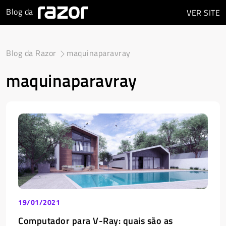
Blog da
VER
SITE
Blog da Razor
maquinaparavray
maquinaparavray
19/01/2021
Computador para V-Ray: quais são as