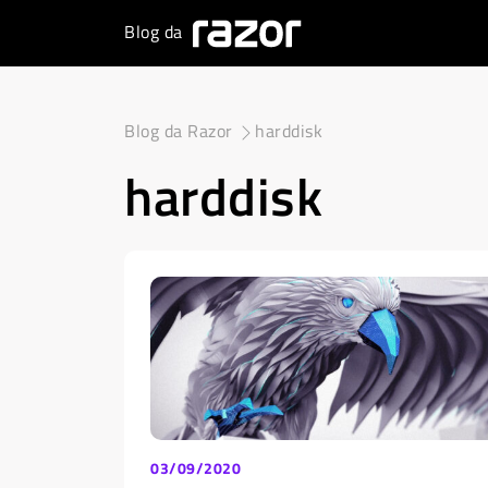
Blog da
Blog da Razor
harddisk
harddisk
03/09/2020