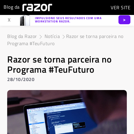
Blog da
VER
SITE
IMPULSIONE SEUS RESULTADOS COM UMA
>
X
WORKSTATION RAZOR.
Blog da Razor
Notícia
Razor se torna parceira no
Programa #TeuFuturo
Razor se torna parceira no
Programa #TeuFuturo
28/10/2020