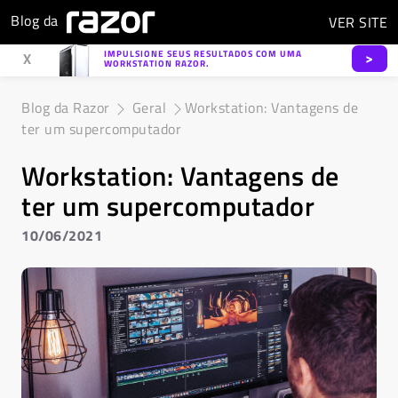
Blog da
VER
SITE
IMPULSIONE SEUS RESULTADOS COM UMA
>
X
WORKSTATION RAZOR.
Blog da Razor
Geral
Workstation: Vantagens de
ter um supercomputador
Workstation: Vantagens de
ter um supercomputador
10/06/2021