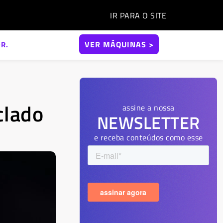
IR PARA O
SITE
VER MÁQUINAS >
R.
clado
assine a nossa
NEWSLETTER
e receba conteúdos como esse