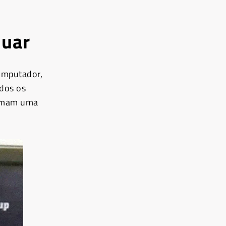
nuar
omputador,
odos os
ormam uma