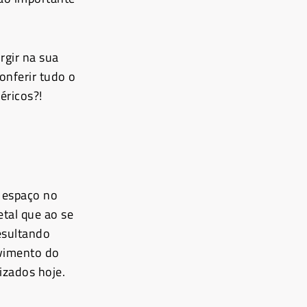
gir na sua
onferir tudo o
éricos?!
u espaço no
tal que ao se
esultando
lvimento do
izados hoje.