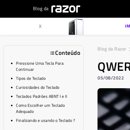
Blog da
X
I
Blog da Razor
Conteúdo
QWERT
Pressione Uma Tecla Para
Continuar
05/08/2022
Tipos de Teclado
Curiosidades do Teclado
Teclados Padrões ABNT I e II
Como Escolher um Teclado
Adequado
Finalizando e usando o Teclado ?