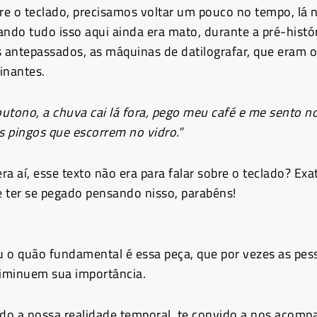
bre o teclado, precisamos voltar um pouco no tempo, lá 
do tudo isso aqui ainda era mato, durante a pré-histó
s antepassados, as máquinas de datilografar, que eram 
inantes.
utono, a chuva cai lá fora, pego meu café e me sento n
 pingos que escorrem no vidro.”
ra aí, esse texto não era para falar sobre o teclado? Ex
 ter se pegado pensando nisso, parabéns!
 o quão fundamental é essa peça, que por vezes as pes
iminuem sua importância.
o a nossa realidade temporal, te convido a nos acomp