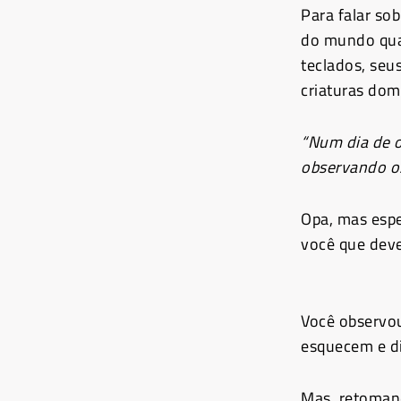
Para falar so
do mundo quan
teclados, seu
criaturas dom
“Num dia de o
observando os
Opa, mas espe
você que deve
Você observou
esquecem e d
Mas, retomand