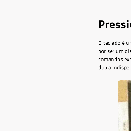
Pressi
O teclado é 
por ser um di
comandos exe
dupla indispe