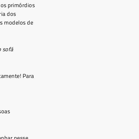
nos primórdios
ria dos
os modelos de
o sofá
atamente! Para
soas
anhar nesse