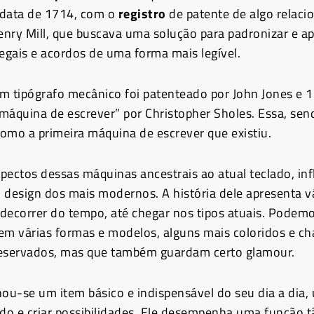
 data de 1714, com o
registro
de patente de algo relaci
Henry Mill, que buscava uma solução para padronizar e a
gais e acordos de uma forma mais legível.
m tipógrafo mecânico foi patenteado por John Jones e 
máquina de escrever” por Christopher Sholes. Essa, sen
omo a primeira máquina de escrever que existiu.
pectos dessas máquinas ancestrais ao atual teclado, in
 design dos mais modernos. A história dele apresenta v
decorrer do tempo, até chegar nos tipos atuais. Podem
em várias formas e modelos, alguns mais coloridos e ch
reservados, mas que também guardam certo glamour.
nou-se um item básico e indispensável do seu dia a dia,
udo e criar possibilidades. Ele desempenha uma função 