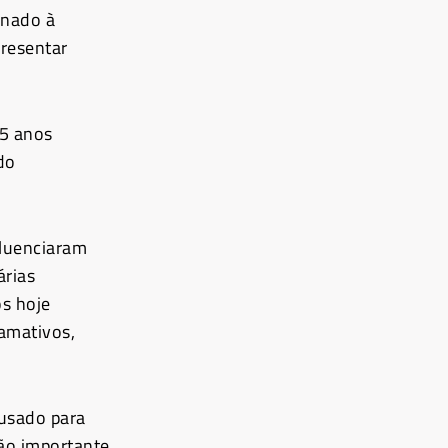
onado à
presentar
15 anos
do
fluenciaram
árias
os hoje
amativos,
 usado para
tão importante