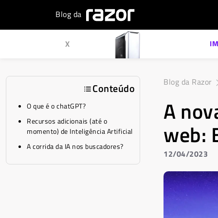
Blog da
X
I
Blog da Razor
Conteúdo
A nov
O que é o chatGPT?
Recursos adicionais (até o
web: B
momento) de Inteligência Artificial
A corrida da IA nos buscadores?
12/04/2023