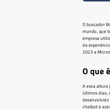
O buscador Bi
mundo, que te
empresa utili
da experiênci
2023 a Micros
O que 
A essa altura
últimos dias,
desenvolvido 
chatbot e ass