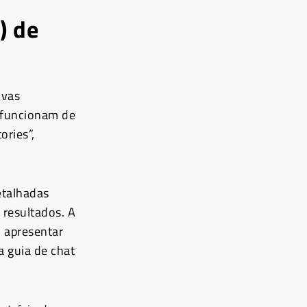
) de
ovas
e funcionam de
ories”,
etalhadas
 resultados. A
u apresentar
a guia de chat