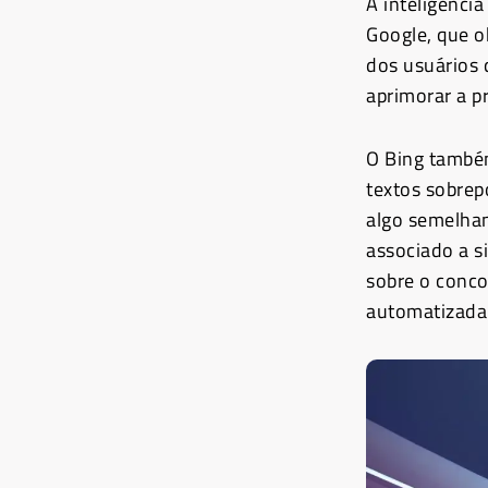
A inteligência
Google, que ob
dos usuários 
aprimorar a p
O Bing também
textos sobrep
algo semelhan
associado a 
sobre o concor
automatizada