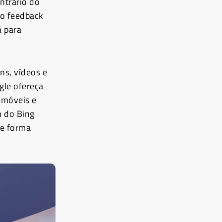
ontrário do
 o feedback
á para
ns, vídeos e
gle ofereça
 móveis e
m do Bing
de forma