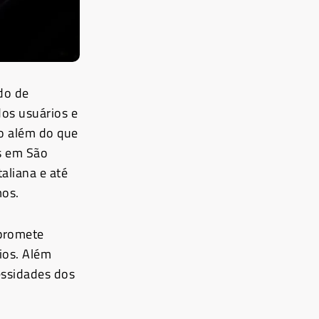
do de
dos usuários e
ão além do que
os em São
taliana e até
mos.
 promete
ios. Além
essidades dos