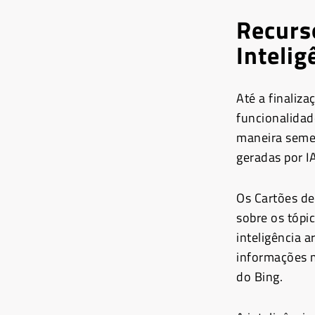
Recurs
Intelig
Até a finaliza
funcionalidad
maneira semel
geradas por IA
Os Cartões d
sobre os tópi
inteligência a
informações m
do Bing.