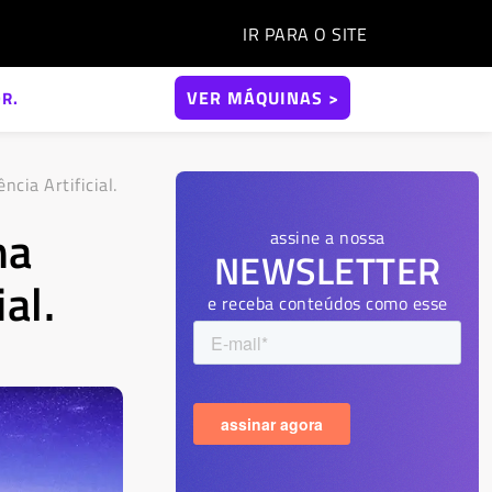
IR PARA O
SITE
VER MÁQUINAS >
R.
cia Artificial.
na
assine a nossa
NEWSLETTER
al.
e receba conteúdos como esse