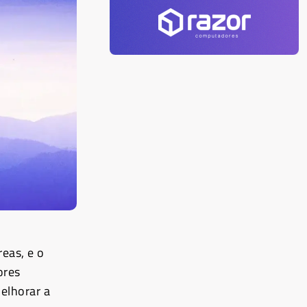
reas, e o
ores
melhorar a