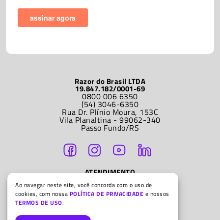
Razor do Brasil LTDA
19.847.182/0001-69
0800 006 6350
(54) 3046-6350
Rua Dr. Plínio Moura, 153C
Vila Planaltina - 99062-340
Passo Fundo/RS
ATENDIMENTO
Segunda a sexta-feira
Ao navegar neste site, você concorda com o uso de
9h às 12h e 14h às 18h
cookies, com nossa
POLÍTICA DE PRIVACIDADE
e nossos
TERMOS DE USO
.
© Razor do Brasil LTDA