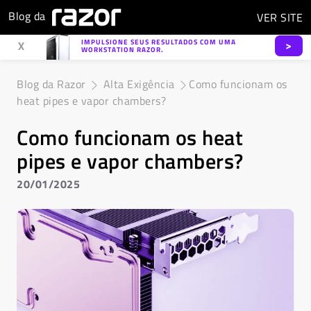
Blog da
VER
SITE
IMPULSIONE SEUS RESULTADOS COM UMA
>
X
WORKSTATION RAZOR.
Blog da Razor
Alta Exigência
Como funcionam os
heat pipes e vapor chambers?
Como funcionam os heat
pipes e vapor chambers?
20/01/2025