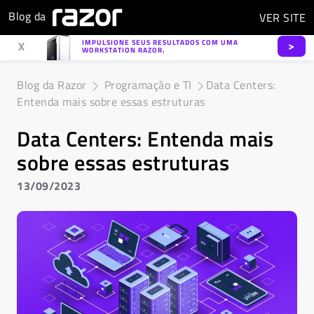
Blog da
VER
SITE
IMPULSIONE SEUS RESULTADOS COM UMA
>
X
WORKSTATION RAZOR.
Blog da Razor
Programação e TI
Data Centers:
Entenda mais sobre essas estruturas
Data Centers: Entenda mais
sobre essas estruturas
13/09/2023