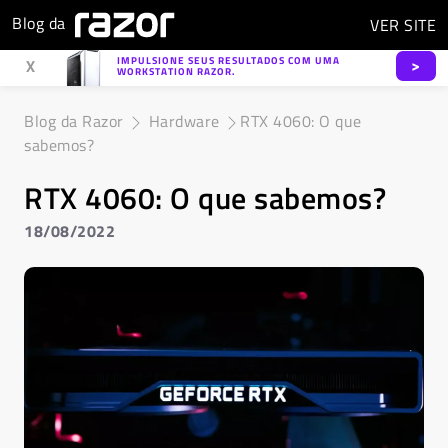
Blog da
VER
SITE
IMPULSIONE SEUS RESULTADOS COM UMA
>
X
WORKSTATION RAZOR.
Blog da Razor
Hardware
RTX 4060: O que
sabemos?
RTX 4060: O que sabemos?
18/08/2022