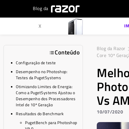
Blog da
X
I
Blog da Razor
Conteúdo
Core 10ª Geraç
Configuração de teste
Melho
Desempenho no Photoshop:
Testes da PugetSystems
Photo
Otimizando Limites de Energia:
Como a PugetSystems Ajustou o
Vs AM
Desempenho dos Processadores
Intel de 10ª Geração
10/07/2020
Resultados do Benchmark
PugetBench para Photoshop
V9.0