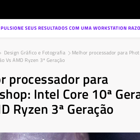
MPULSIONE SEUS RESULTADOS COM UMA WORKSTATION RAZO
Design Gráfico e Fotografia
Melhor processador para Photo
ão Vs AMD Ryzen 3ª Geração
r processador para
shop: Intel Core 10ª Ger
D Ryzen 3ª Geração