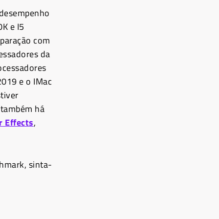
o desempenho
0K e I5
mparação com
essadores da
rocessadores
2019 e o IMac
tiver
, também há
r Effects
,
chmark, sinta-