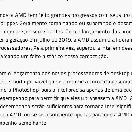
nos, a AMD tem feito grandes progressos com seus pro
dripper
. G
eralmente combinando ou superando o dese
el com preços semelhantes.
Com o lançamento dos proc
eira geração em julho de 2019, a AMD assumiu a lidera
ocessadores. Pela primeira vez, superou a Intel em d
rcando um feito histórico nessa competição.
com o lançamento dos novos processadores de desktop 
tel, é muito provável que ela retome a coroa do desem
omo o Photoshop, pois a Intel precisa apenas de uma pe
esempenho para permitir que eles ultrapassem a AMD. A
desempenho serão suficientes para tornar a Intel signif
ue a AMD, ou se será suficiente apenas para que a AMD e
mpenho semelhante.