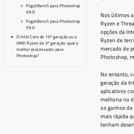
PugetBench para Photoshop
V9.0
Nos últimos a
PugetBench para Photoshop
Ryzen e Threa
V9.0
opções da Int
O Intel Core de 10ª geração ou o
Ryzen de terc
AMD Ryzen de 3ª geração: qual o
mercado de pr
melhor processador para
Photoshop?
Photoshop, ma
No entanto, 
geração da In
aplicativos c
melhoria no d
os ganhos de 
mais rápida q
tenham dese