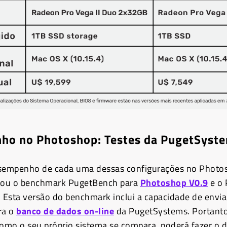
ho no Photoshop: Testes da PugetSyst
esempenho de cada uma dessas configurações no Photos
izou o benchmark PugetBench para
Photoshop V0.9
e o
. Esta versão do benchmark inclui a capacidade de envia
ra o
banco de dados on-line
da PugetSystems. Portanto
como o seu próprio sistema se compara, poderá fazer o