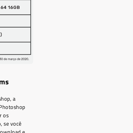
ems
hop, a
 Photoshop
r os
, se você
 download e