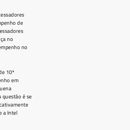
cessadores
mpenho de
essadores
nça no
esempenho no
de 10ª
penho em
quena
 questão é se
icativamente
 a Intel