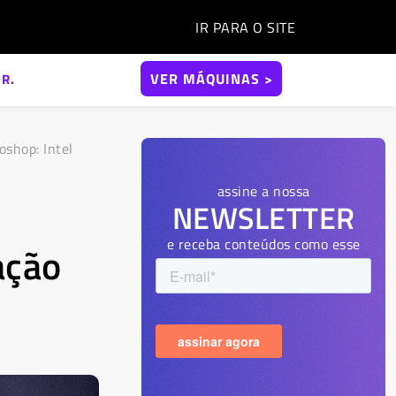
IR PARA O
SITE
VER MÁQUINAS >
R.
shop: Intel
assine a nossa
NEWSLETTER
e receba conteúdos como esse
ação