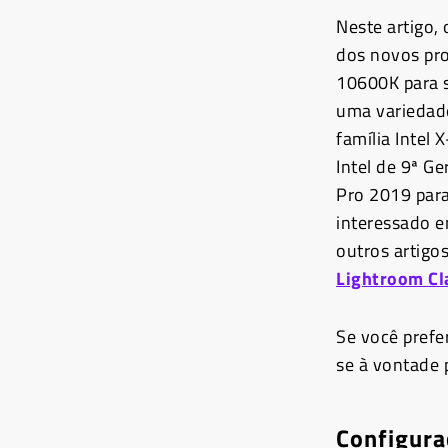
Neste artigo
dos novos pr
10600K para 
uma variedad
família Intel
Intel de 9ª G
Pro 2019 para
interessado e
outros artigo
Lightroom Cl
Se você prefe
se à vontade p
Configura