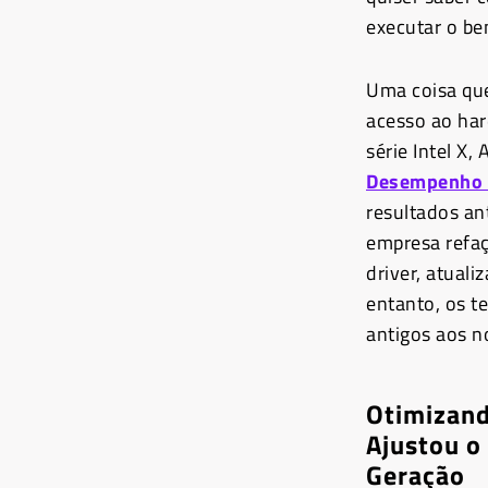
executar o be
Uma coisa que
acesso ao har
série Intel X
Desempenho d
resultados an
empresa refaç
driver, atual
entanto, os t
antigos aos n
Otimizand
Ajustou o
Geração