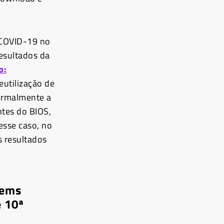
 COVID-19 no
resultados da
p:
eutilização de
ormalmente a
ntes do BIOS,
esse caso, no
s resultados
tems
e 10ª