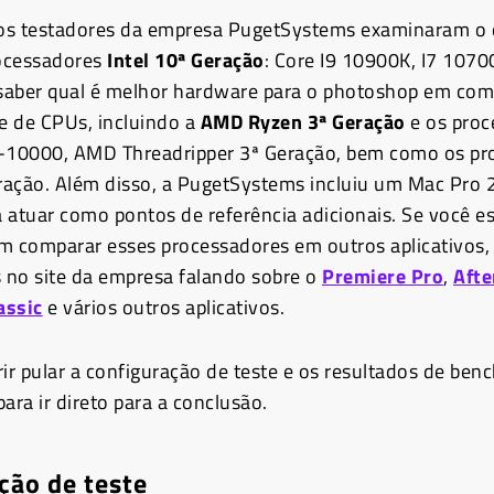
, os testadores da empresa PugetSystems examinaram 
ocessadores
Intel 10ª Geração
: Core I9 10900K, I7 1070
saber qual é melhor hardware para o photoshop em co
e de CPUs, incluindo a
AMD Ryzen 3ª Geração
e os proc
 X-10000, AMD Threadripper 3ª Geração, bem como os p
eração. Além disso, a PugetSystems incluiu um Mac Pro 
 atuar como pontos de referência adicionais. Se você es
m comparar esses processadores em outros aplicativos
s no site da empresa falando sobre o
Premiere Pro
,
Afte
assic
e vários outros aplicativos.
rir pular a configuração de teste e os resultados de ben
ara ir direto para a conclusão.
ção de teste