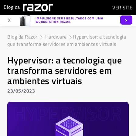
Blog da
VER
SITE
IMPULSIONE SEUS RESULTADOS COM UMA
>
X
WORKSTATION RAZOR.
Blog da Razor
Hardware
Hypervisor: a tecnologia
que transforma servidores em ambientes virtuais
Hypervisor: a tecnologia que
transforma servidores em
ambientes virtuais
23/05/2023