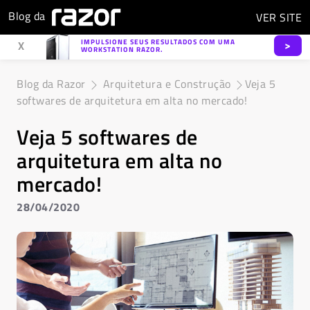
Blog da
VER
SITE
IMPULSIONE SEUS RESULTADOS COM UMA
>
X
WORKSTATION RAZOR.
Blog da Razor
Arquitetura e Construção
Veja 5
softwares de arquitetura em alta no mercado!
Veja 5 softwares de
arquitetura em alta no
mercado!
28/04/2020