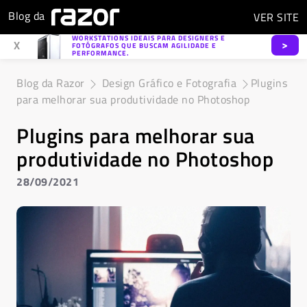
Blog da
VER
SITE
WORKSTATIONS IDEAIS PARA DESIGNERS E
>
X
FOTÓGRAFOS QUE BUSCAM AGILIDADE E
PERFORMANCE.
Blog da Razor
Design Gráfico e Fotografia
Plugins
para melhorar sua produtividade no Photoshop
Plugins para melhorar sua
produtividade no Photoshop
28/09/2021