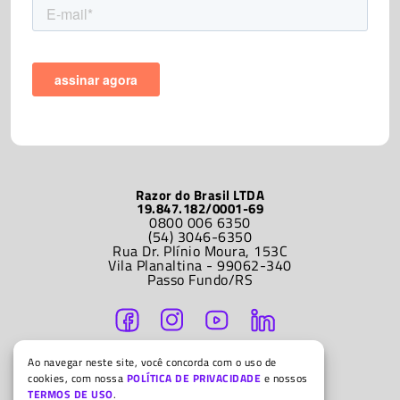
Razor do Brasil LTDA
19.847.182/0001-69
0800 006 6350
(54) 3046-6350
Rua Dr. Plínio Moura, 153C
Vila Planaltina - 99062-340
Passo Fundo/RS
ATENDIMENTO
Ao navegar neste site, você concorda com o uso de
Segunda a sexta-feira
cookies, com nossa
POLÍTICA DE PRIVACIDADE
e nossos
9h às 12h e 14h às 18h
TERMOS DE USO
.