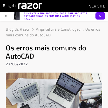
Blog da
VER
SITE
AUMENTE A SUA PRODUTIVIDADE. CRIE PROJETOS
>
X
EXTRAORDINÁRIOS COM UMA WORKSTATION
RAZOR.
Blog da Razor
Arquitetura e Construção
Os erros
mais comuns do AutoCAD
Os erros mais comuns do
AutoCAD
27/06/2022